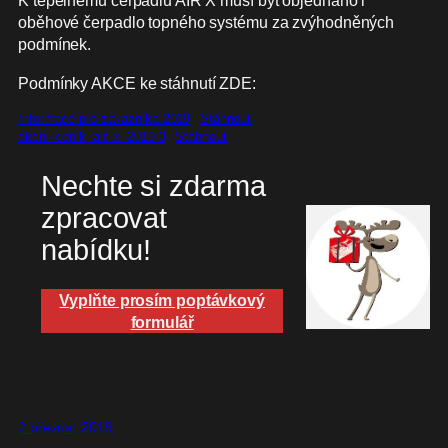
K tepelnému čerpadlu AIR X musí být objednáno i
oběhové čerpadlo topného systému za zvýhodněných
podmínek.
Podmínky AKCE ke stáhnutí ZDE:
Informace pro zakaznika 2019
Stáhnout
akcni_cenik_air_x_2019-3
Stáhnout
Nechte si zdarma
zpracovat
nabídku!
Vyplňte prosím poptávkový
formulář
2 března, 2019