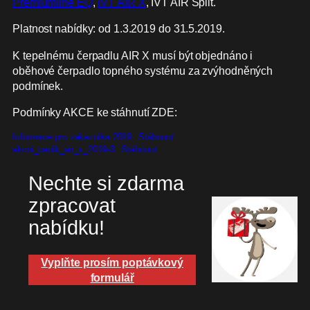
Premiumline EQ
,
IVT AIR X
, IVT AIR Split.
Platnost nabídky: od 1.3.2019 do 31.5.2019.
K tepelnému čerpadlu AIR X musí být objednáno i
oběhové čerpadlo topného systému za zvýhodněných
podmínek.
Podmínky AKCE ke stáhnutí ZDE:
Informace pro zakaznika 2019
Stáhnout
akcni_cenik_air_x_2019-3
Stáhnout
Nechte si zdarma
zpracovat
nabídku!
Vyplňte prosím poptávkový
formulář