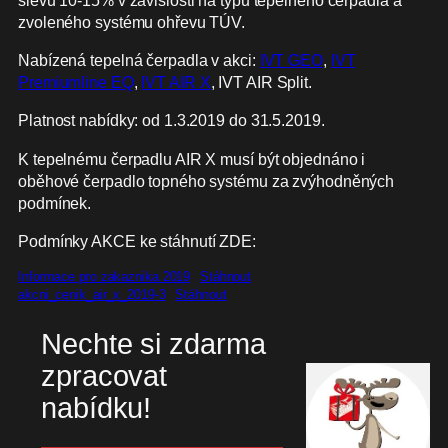
zvoleného systému ohřevu TÚV.
Nabízená tepelná čerpadla v akci:
IVT GEO
,
IVT
Premiumline EQ
,
IVT AIR X
, IVT AIR Split.
Platnost nabídky: od 1.3.2019 do 31.5.2019.
K tepelnému čerpadlu AIR X musí být objednáno i
oběhové čerpadlo topného systému za zvýhodněných
podmínek.
Podmínky AKCE ke stáhnutí ZDE:
Informace pro zakaznika 2019
Stáhnout
akcni_cenik_air_x_2019-3
Stáhnout
Nechte si zdarma
zpracovat
nabídku!