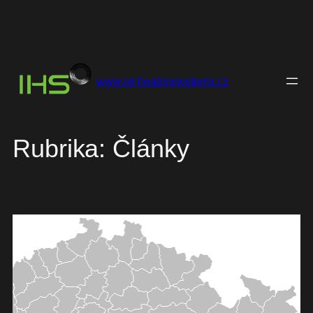
Přeskočit
na
www.ivt-heatingsystems.cz
obsah
Rubrika:
Články