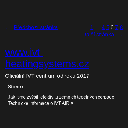
←
Předchozí stránka
1
…
4
5
6
7
8
Další stránka
→
www.ivt-
heatingsystems.cz
Oficiální IVT centrum od roku 2017
Stories
Jak jsme zvýšili efektivitu zemních tepelných čerpadel.
Technické informace o IVT AIR X