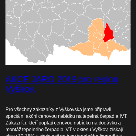
AKCE JARO 2019 pro region
Vyškov.
Pro všechny zákazníky z Vyškovska jsme připravili
speciální akční cenovou nabídku na tepelná čerpadla IVT.
Zákazníci, kteří poptají cenovou nabídku na dodávku a
montáž tepelného čerpadla IVT v okresu Vyškov, získají
slevu 10-15% v závislosti na typu tepelného čerpadla a