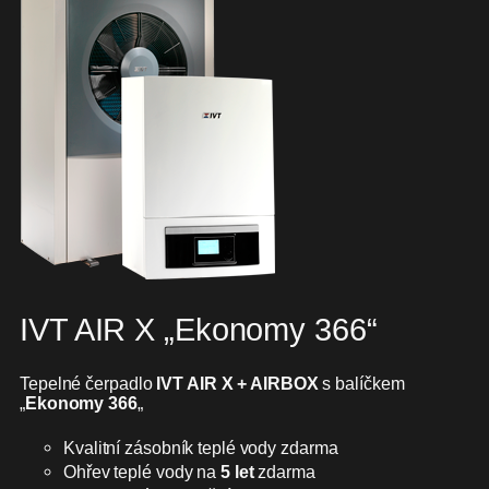
IVT AIR X „Ekonomy 366“
Tepelné čerpadlo
IVT AIR X + AIRBOX
s balíčkem
„
Ekonomy 366
„
Kvalitní zásobník teplé vody zdarma
Ohřev teplé vody na
5 let
zdarma