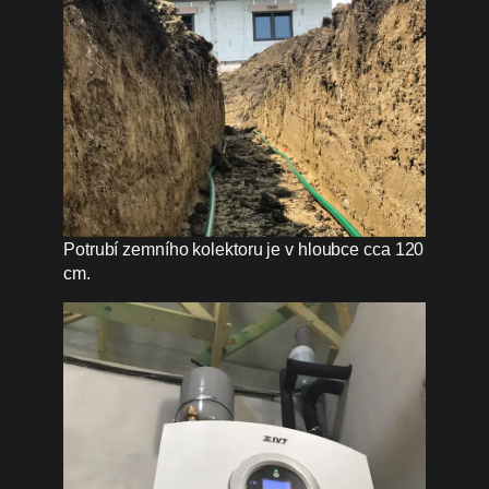
Potrubí zemního kolektoru je v hloubce cca 120
cm.