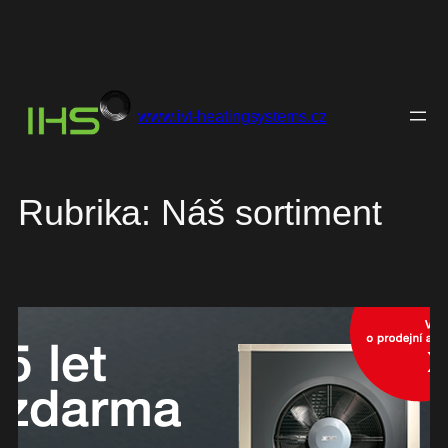
Přeskočit
na
www.ivt-heatingsystems.cz
obsah
Rubrika:
Náš sortiment