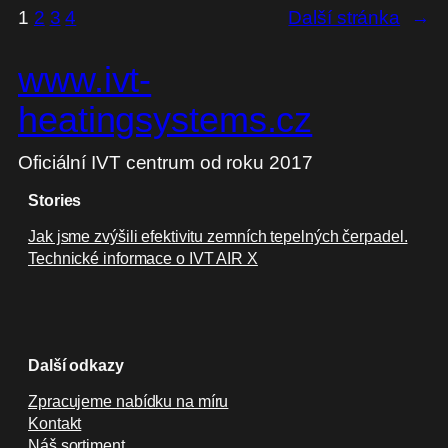
1
2
3
4
Další stránka
→
www.ivt-
heatingsystems.cz
Oficiální IVT centrum od roku 2017
Stories
Jak jsme zvýšili efektivitu zemních tepelných čerpadel.
Technické informace o IVT AIR X
Další odkazy
Zpracujeme nabídku na míru
Kontakt
Náš sortiment