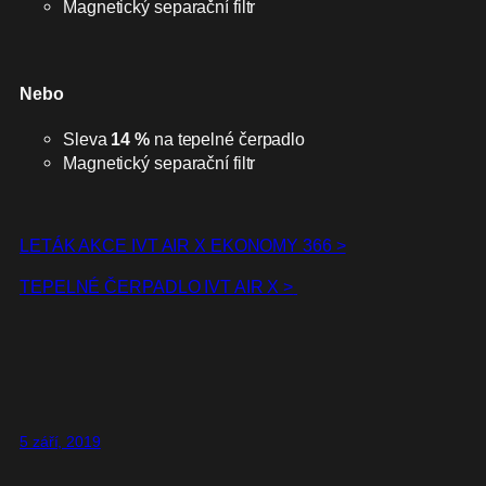
Magnetický separační filtr
Nebo
Sleva
14 %
na tepelné čerpadlo
Magnetický separační filtr
LETÁK AKCE IVT AIR X EKONOMY 366 >
TEPELNÉ ČERPADLO IVT AIR X >
5 září, 2019