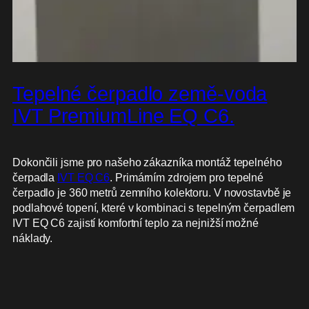
Tepelné čerpadlo země-voda
IVT PremiumLine EQ C6.
Dokončili jsme pro našeho zákazníka montáž tepelného
čerpadla
IVT EQ C6
. Primárním zdrojem pro tepelné
čerpadlo je 360 metrů zemního kolektoru. V novostavbě je
podlahové topení, které v kombinaci s tepelným čerpadlem
IVT EQ C6 zajistí komfortní teplo za nejnižší možné
náklady.