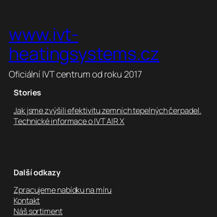
www.ivt-
heatingsystems.cz
Oficiální IVT centrum od roku 2017
Stories
Jak jsme zvýšili efektivitu zemních tepelných čerpadel.
Technické informace o IVT AIR X
Další odkazy
Zpracujeme nabídku na míru
Kontakt
Náš sortiment