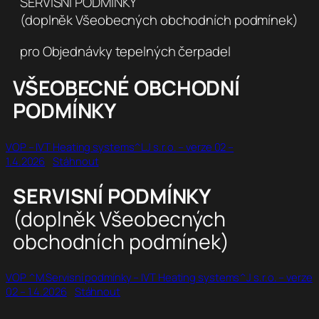
SERVISNÍ PODMÍNKY
(doplněk Všeobecných obchodních podmínek)
pro Objednávky tepelných čerpadel
VŠEOBECNÉ OBCHODNÍ
PODMÍNKY
VOP – IVT Heating systems^LJ s.r.o. – verze 02 –
1.4.2026
Stáhnout
SERVISNÍ PODMÍNKY
(doplněk Všeobecných
obchodních podmínek)
VOP ^M Servisní podmínky – IVT Heating systems^J s.r.o. – verze
02 – 1.4.2026
Stáhnout