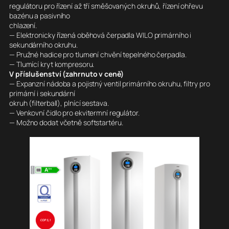
regulátoru pro řízení až tří směšovaných okruhů, řízení ohřevu
bazénu a pasivního
chlazení.
— Elektronicky řízená oběhová čerpadla WILO primárního i
sekundárního okruhu.
— Pružné hadice pro tlumení chvění tepelného čerpadla.
— Tlumící kryt kompresoru.
V příslušenství (zahrnuto v ceně)
— Expanzní nádoba a pojistný ventil primárního okruhu, filtry pro
primární i sekundární
okruh (filterball), plnící sestava.
— Venkovní čidlo pro ekvitermní regulátor.
— Možno dodat včetně softstartéru.