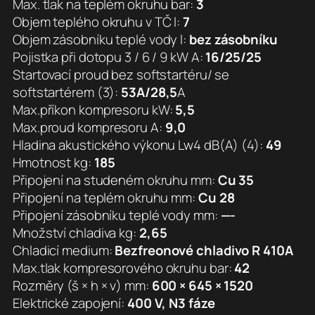
Max. tlak na teplém okruhu bar:
3
Objem teplého okruhu v TČ l:
7
Objem zásobníku teplé vody l:
bez zásobníku
Pojistka při dotopu 3 / 6 / 9 kW A:
16/25/25
Startovací proud bez softstartéru/ se
softstartérem (3):
53A/28,5
A
Max.příkon kompresoru kW:
5,5
Max.proud kompresoru A:
9,0
Hladina akustického výkonu Lw4 dB(A) (4):
49
Hmotnost kg:
185
Připojení na studeném okruhu mm:
Cu 35
Připojení na teplém okruhu mm:
Cu 28
Připojení zásobníku teplé vody mm:
—-
Množství chladiva kg:
2,65
Chladicí medium:
Bezfreonové chladivo R 410A
Max.tlak kompresorového okruhu bar:
42
Rozměry (š × h × v) mm:
600 × 645 × 1520
Elektrické zapojení:
400 V, N3 fáze