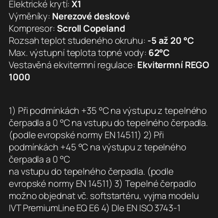
Elektrické krytí:
X1
Výměníky:
Nerezové deskové
Kompresor:
Scroll Copeland
Rozsah teplot studeného okruhu:
-5 až 20 °C
Max. výstupní teplota topné vody:
62°C
Vestavěná ekvitermní regulace:
Ekvitermní REGO
1000
1) Při podmínkách +35 °C na výstupu z tepelného
čerpadla a 0 °C na vstupu do tepelného čerpadla.
(podle evropské normy EN 14511) 2) Při
podmínkách +45 °C na výstupu z tepelného
čerpadla a 0 °C
na vstupu do tepelného čerpadla. (podle
evropské normy EN 14511) 3) Tepelné čerpadlo
možno objednat vč. softstartéru, vyjma modelu
IVT PremiumLine EQ E6 4) Dle EN ISO 3743-1