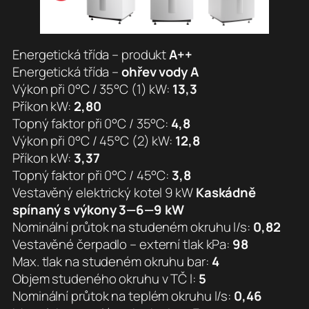
Energetická třída – produkt
A++
Energetická třída –
ohřev vody A
Výkon při 0°C / 35°C (1) kW:
13,3
Příkon kW:
2,80
Topný faktor při 0°C / 35°C:
4,8
Výkon při 0°C / 45°C (2) kW:
12,8
Příkon kW:
3,37
Topný faktor při 0°C / 45°C:
3,8
Vestavěný elektrický kotel 9 kW
Kaskádně
spínaný s výkony 3—6—9 kW
Nominální průtok na studeném okruhu l/s:
0,82
Vestavěné čerpadlo – externí tlak kPa:
98
Max. tlak na studeném okruhu bar:
4
Objem studeného okruhu v TČ l:
5
Nominální průtok na teplém okruhu l/s:
0,46