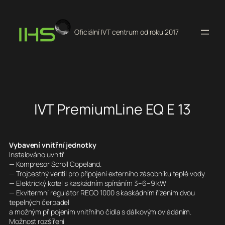
Přeskočit
na
Oficiální IVT centrum od roku 2017
obsah
IVT PremiumLine EQ E 13
Vybavení vnitřní jednotky
Instalováno uvnitř
— Kompresor Scroll Copeland.
— Trojcestný ventil pro připojení externího zásobníku teplé vody.
— Elektrický kotel s kaskádním spínáním 3–6–9 kW
— Ekvitermní regulátor REGO 1000 s kaskádním řízením dvou
tepelných čerpadel
a možným připojením vnitřního čidla s dálkovým ovládáním.
Možnost rozšíření