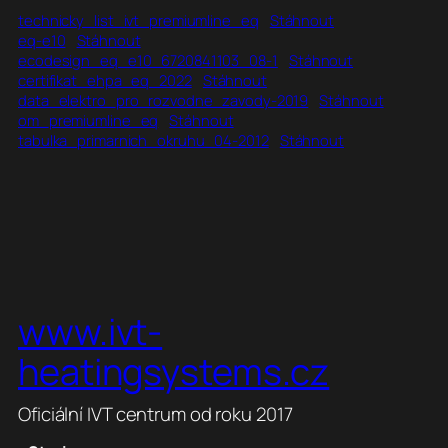
technicky_list_ivt_premiumline_eq
Stáhnout
eq-e10
Stáhnout
ecodesign_eq_e10_6720841103_08-1
Stáhnout
certifikat_ehpa_eq_2022
Stáhnout
data_elektro_pro_rozvodne_zavody-2019
Stáhnout
om_premiumline_eq
Stáhnout
tabulka_primarnich_okruhu_04-2012
Stáhnout
www.ivt-
heatingsystems.cz
Oficiální IVT centrum od roku 2017