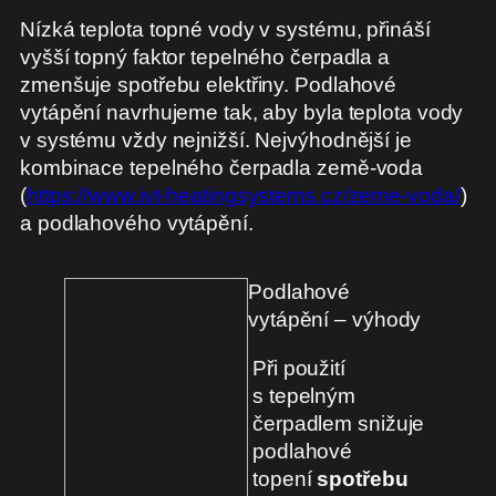
Nízká teplota topné vody v systému, přináší
vyšší topný faktor tepelného čerpadla a
zmenšuje spotřebu elektřiny. Podlahové
vytápění navrhujeme tak, aby byla teplota vody
v systému vždy nejnižší. Nejvýhodnější je
kombinace tepelného čerpadla země-voda
(
https://www.ivt-heatingsystems.cz/zeme-voda/
)
a podlahového vytápění.
Podlahové
vytápění – výhody
Při použití
s tepelným
čerpadlem snižuje
podlahové
topení
spotřebu