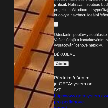
přiložit.
Nahrávání souboru bude 
projektu naši odborníci vypočítaj
budovy a navrhnou ideální řešen
Odesláním poptávky souhlasíte
Vašich údajů a kontaktováním 
vypracování cenové nabídky.
DĚKUJEME
Předním řešením
je GETAsystem od
IVT
http://www.getasystem.cz/
pro-podlahove-
topeni