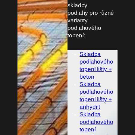
skladby
podlahy pro různé
varianty
podlahového
topení:
Skladba
podlahového
topení lišty +
beton
Skladba
podlahového
topení lišty +
anhydrit
Skladba
podlahového
topení