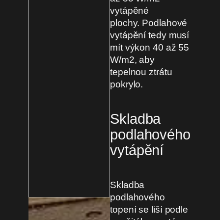
vytápěné
plochy. Podlahové
vytápění tedy musí
mít výkon 40 až 55
W/m2, aby
tepelnou ztrátu
pokrylo.
Skladba
podlahového
vytápění
Skladba
podlahového
topení se liší podle