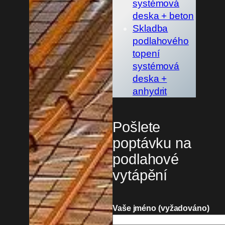
systémová
deska + beton
Skladba
podlahového
topení
systémová
deska +
anhydrit
Pošlete
poptávku na
podlahové
vytápění
Vaše jméno (vyžadováno)