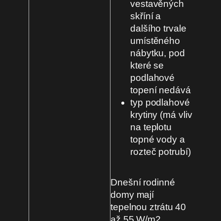
vestavěných
skříní a
dalšího trvale
umístěného
nábytku, pod
které se
podlahové
topení nedává
typ podlahové
krytiny (má vliv
na teplotu
topné vody a
rozteč potrubí)
Dnešní rodinné
domy mají
tepelnou ztrátu 40
až 55 W/m2