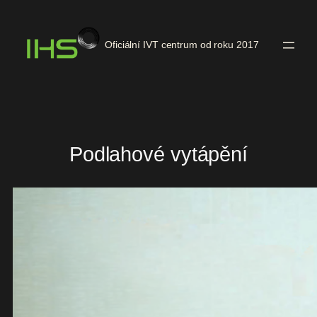
Přeskočit
na
Oficiální IVT centrum od roku 2017
obsah
Podlahové vytápění