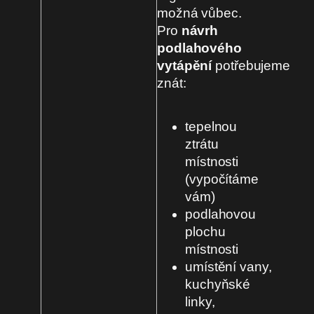
možná vůbec.
Pro
návrh
podlahového
vytápění
potřebujeme
znát:
tepelnou
ztrátu
místnosti
(vypočítáme
vám)
podlahovou
plochu
místnosti
umístění vany,
kuchyňské
linky,