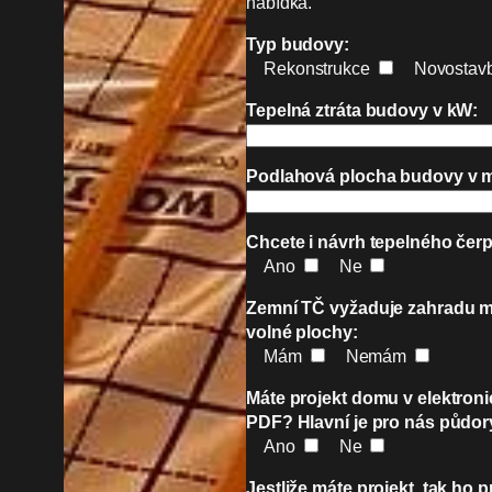
nabídka.
Typ budovy:
Rekonstrukce
Novostav
Tepelná ztráta budovy v kW:
Podlahová plocha budovy v 
Chcete i návrh tepelného čerp
Ano
Ne
Zemní TČ vyžaduje zahradu 
volné plochy:
Mám
Nemám
Máte projekt domu v elektron
PDF? Hlavní je pro nás půdor
Ano
Ne
Jestliže máte projekt, tak ho