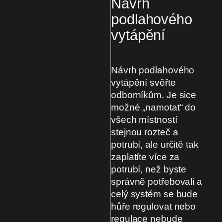
Návrh
podlahového
vytápění
Návrh podlahového
vytápění svěřte
odborníkům. Je sice
možné „namotat“ do
všech místností
stejnou rozteč a
potrubí, ale určitě tak
zaplatíte více za
potrubí, než byste
správně potřebovali a
celý systém se bude
hůře regulovat nebo
regulace nebude