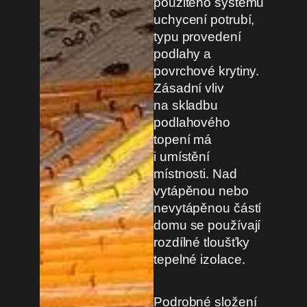
použitého systému
uchycení potrubí,
typu provedení
podlahy a
povrchové krytiny.
Zásadní vliv
na skladbu
podlahového
topení má
i umístění
místnosti. Nad
vytápěnou nebo
nevytápěnou částí
domu se používají
rozdílné tloušťky
tepelné izolace.
Podrobné složení