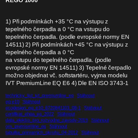
REGO 1000
1) Při podmínkách +35 °C na výstupu z
tepelného čerpadla a 0 °C na vstupu do
tepelného čerpadla. (podle evropské normy EN
14511) 2) Při podmínkách +45 °C na výstupu z
tepelného čerpadla a 0 °C
na vstupu do tepelného čerpadla. (podle
evropské normy EN 14511) 3) Tepelné čerpadlo
možno objednat vč. softstartéru, vyjma modelu
IVT PremiumLine EQ E6 4) Dle EN ISO 3743-1
technicky_list_ivt_premiumline_eq
Stáhnout
eq-e10
Stáhnout
ecodesign_eq_e10_6720841103_08-1
Stáhnout
certifikat_ehpa_eq_2022
Stáhnout
data_elektro_pro_rozvodne_zavody-2019
Stáhnout
om_premiumline_eq
Stáhnout
tabulka_primarnich_okruhu_04-2012
Stáhnout