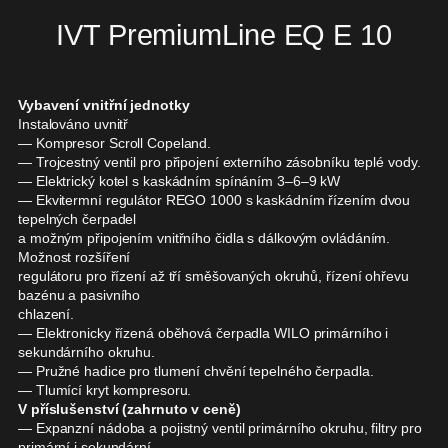
IVT PremiumLine EQ E 10
Vybavení vnitřní jednotky
Instalováno uvnitř
— Kompresor Scroll Copeland.
— Trojcestný ventil pro připojení externího zásobníku teplé vody.
— Elektrický kotel s kaskádním spínáním 3–6–9 kW
— Ekvitermní regulátor REGO 1000 s kaskádním řízením dvou
tepelných čerpadel
a možným připojením vnitřního čidla s dálkovým ovládáním.
Možnost rozšíření
regulátoru pro řízení až tří směšovaných okruhů, řízení ohřevu
bazénu a pasivního
chlazení.
— Elektronicky řízená oběhová čerpadla WILO primárního i
sekundárního okruhu.
— Pružné hadice pro tlumení chvění tepelného čerpadla.
— Tlumící kryt kompresoru.
V příslušenství (zahrnuto v ceně)
— Expanzní nádoba a pojistný ventil primárního okruhu, filtry pro
primární i sekundární