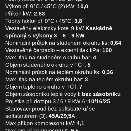
Výkon při 0°C / 45°C (2) kW:
10,0
Příkon kW:
2,63
Topný faktor při 0°C / 45°C:
3,8
Vestavěný elektrický kotel 9 kW
Kaskádně
spínaný s výkony 3—6—9 kW
Nominální průtok na studeném okruhu l/s:
0,64
Vestavěné čerpadlo – externí tlak kPa:
100
Max. tlak na studeném okruhu bar:
4
Objem studeného okruhu v TČ l:
5
Nominální průtok na teplém okruhu l/s:
0,36
Max. tlak na teplém okruhu bar:
3
Objem teplého okruhu v TČ l:
7
Objem zásobníku teplé vody l:
bez zásobníku
Pojistka při dotopu 3 / 6 / 9 kW A:
10/16/25
Startovací proud bez softstartéru/ se
softstartérem (3):
45A/29,5
A
Max.příkon kompresoru kW:
4,1
Max.proud kompresoru A:
6,5