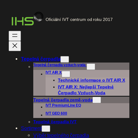
Přeskočit
na
Oficiální IVT centrum od roku 2017
obsah
Tepelná čerpadla
Tepelná čerpadla vzduch-voda
IVT AIR X
Technické informace o IVT AIR X
IVT AIR X: Nejlepší Tepelné
Čerpadlo Vzduch-Voda
Tepelná čerpadla
země-voda
IVT PremiumLine EQ
IVT GEO 600
Tepelná čerpadla IVT
Sortiment
Výběr tepelného čerpadla