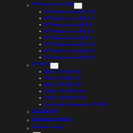
IVT Premium Line EQ
IVT PremiumLine EQ C 4,5
IVT Premium Line EQ C 6
IVT PremiumLine EQ E 6
IVT Premium Line EQ C 8
IVT PremiumLine EQ E 8
IVT PremiumLine EQ C 10
IVT PremiumLine EQ E 10
IVT PremiumLine EQ E 13
IVT AIR X
5kW – IVT AIR X 50
7kW – IVT AIR X 70
9kW – IVT AIR X 90
13kW – IVT AIR X 130
17kW – IVT AIR X 170
Technické informace o IVT AIR X
IVT GEO 600
Podlahové vytápění
Primární okruhy