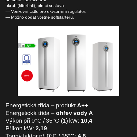
okruh (filterball), plnící sestava.
— Venkovní čidlo pro ekvitermní regulátor.
— Možno dodat včetně softstartéru.
Energetická třída – produkt
A++
Energetická třída –
ohřev vody A
Výkon při 0°C / 35°C (1) kW:
10,4
Příkon kW:
2,19
Topný faktor při 0°C / 35°C:
4,8