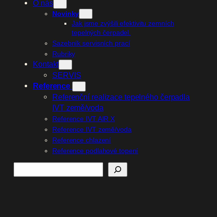
O nás
Novinky
Jak jsme zvýšili efektivitu zemních
tepelných čerpadel.
Sazebník servisních prací
Rubriky
Kontakt
SERVIS
Reference
Referenční realizace tepelného čerpadla
IVT země/voda
Reference IVT AIR X
Reference IVT země/voda
Reference chlazení
Reference podlahové topení
Hledat