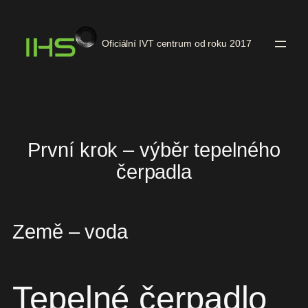
Přeskočit
na
Oficiální IVT centrum od roku 2017
obsah
První krok – výběr tepelného
čerpadla
Země – voda
Tepelné čerpadlo