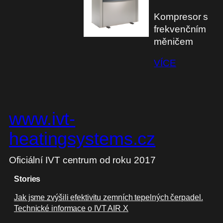
Kompresor s
frekvenčním
měničem
VÍCE
www.ivt-
heatingsystems.cz
Oficiální IVT centrum od roku 2017
Stories
Jak jsme zvýšili efektivitu zemních tepelných čerpadel.
Technické informace o IVT AIR X