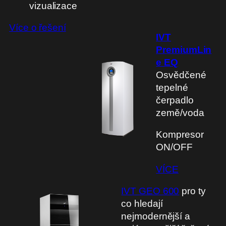
vizualizace
Více o řešení
IVT
PremiumLin
e EQ
Osvědčené
tepelné
čerpadlo
země/voda
Kompresor
ON/OFF
VÍCE
IVT GEO 600
pro ty
co hledají
nejmodernější a