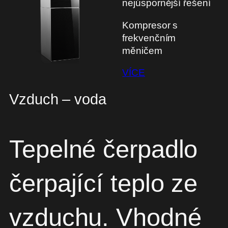
nejúspornější řešení
Kompresor s
frekvenčním
měničem
VÍCE
Vzduch – voda
Tepelné čerpadlo
čerpající teplo ze
vzduchu. Vhodné