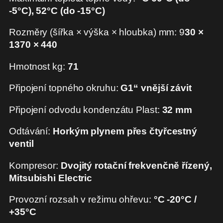
-5°C), 52°C (do -15°C)
Rozměry (šířka × výška × hloubka) mm: 9
30 ×
1370 × 440
Hmotnost kg:
71
Připojení topného okruhu:
G1“ vnější závit
Připojení odvodu kondenzátu Plast:
32 mm
Odtávání:
Horkým plynem přes čtyřcestný
ventil
Kompresor:
Dvojitý rotační frekvenčně řízený,
Mitsubishi Electric
Provozní rozsah v režimu ohřevu:
°C -20°C /
+35°C