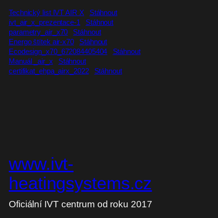
Technický list IVT AIR X
Stáhnout
ivt_air_x_prezentace-1
Stáhnout
parametry_air_x70
Stáhnout
Energo štítek air-x70
Stáhnout
Ecodesign_x70_672084405404
Stáhnout
Manuál _air_x
Stáhnout
certifikat_ehpa_airx_2022
Stáhnout
www.ivt-
heatingsystems.cz
Oficiální IVT centrum od roku 2017