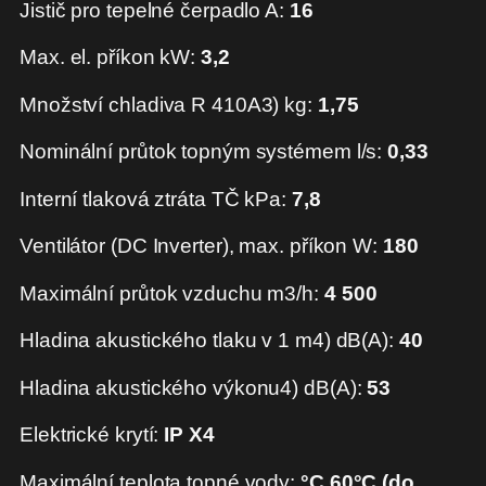
Jistič pro tepelné čerpadlo A:
16
Max. el. příkon kW:
3,2
Množství chladiva R 410A3) kg:
1,75
Nominální průtok topným systémem l/s:
0,33
Interní tlaková ztráta TČ kPa:
7,8
Ventilátor (DC Inverter), max. příkon W:
180
Maximální průtok vzduchu m3/h:
4 500
Hladina akustického tlaku v 1 m4) dB(A):
40
Hladina akustického výkonu4) dB(A):
53
Elektrické krytí:
IP X4
Maximální teplota topné vody:
°C 60°C (do