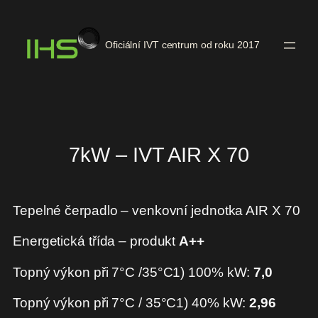
Přeskočit
na
Oficiální IVT centrum od roku 2017
obsah
7kW – IVT AIR X 70
Tepelné čerpadlo – venkovní jednotka AIR X 70
Energetická třída – produkt
A++
Topný výkon při 7°C /35°C1) 100% kW:
7,0
Topný výkon při 7°C / 35°C1) 40% kW:
2,96