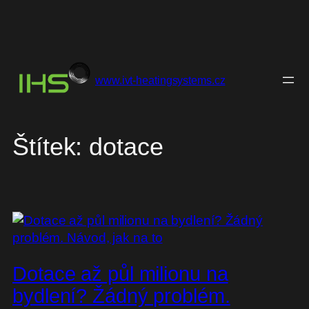
Přeskočit
na
www.ivt-heatingsystems.cz
obsah
Štítek:
dotace
Dotace až půl milionu na
bydlení? Žádný problém.