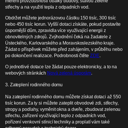
měření průvzdušnosti obálky budovy, stavbu zelené
střechy a na využití tepla z odpadních vod.
Obdržet můžete jednorázovou částku 150 tisíc, 300 tisíc
nebo 450 tisíc korun. Vyšší dotaci získáte, pokud postavíte
úspornější dům, zpravidla více využívající energii z
obnovitelných zdrojů. Zvýhodnění čeká na žadatele z
Ústeckého, Karlovarského a Moravskoslezského kraje.
Žádat o příspěvek můžete před zahájením, v průběhu nebo
po dokončení realizace. Podrobnosti čtěte
ZDE
.
O jednotlivé dotace lze žádat pouze elektronicky, a to na
webových stránkách
Nová zelená úsporám
.
3. Zateplení rodinného domu
Na zateplení rodinného domu můžete získat dotaci až 550
tisíc korun. Za ty si můžete zateplit obvodové zdi, střechy,
stropy a podlahy, vyměnit okna a dveře, zbudovat zelenou
střechu, zařízení využívající teplo z odpadních vod,
pořízení venkovní stínicí techniky a proplatí vám také
odborný posudek a technický dozor.