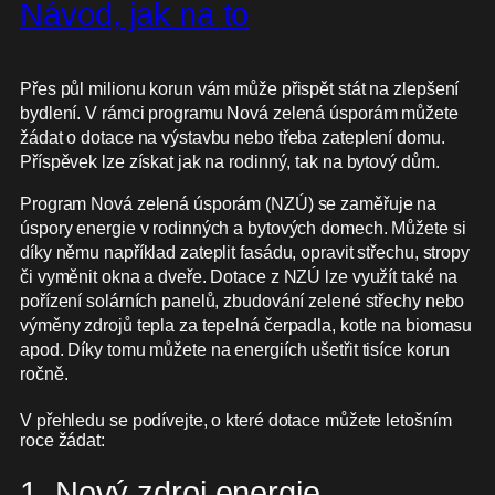
Návod, jak na to
Přes půl milionu korun vám může přispět stát na zlepšení
bydlení. V rámci programu Nová zelená úsporám můžete
žádat o dotace na výstavbu nebo třeba zateplení domu.
Příspěvek lze získat jak na rodinný, tak na bytový dům.
Program Nová zelená úsporám (NZÚ) se zaměřuje na
úspory energie v rodinných a bytových domech. Můžete si
díky němu například zateplit fasádu, opravit střechu, stropy
či vyměnit okna a dveře. Dotace z NZÚ lze využít také na
pořízení solárních panelů, zbudování zelené střechy nebo
výměny zdrojů tepla za tepelná čerpadla, kotle na biomasu
apod. Díky tomu můžete na energiích ušetřit tisíce korun
ročně.
V přehledu se podívejte, o které dotace můžete letošním
roce žádat:
1. Nový zdroj energie