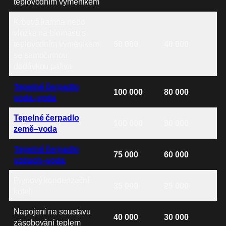
teplovodním výměníkem
Krbová kamna nebo
vložka na biomasu s
teplovodním výměníkem
50 000
40 000
se samočinnou
dodávkou paliva
Tepelné čerpadlo
100 000
80 000
voda–voda
Tepelné čerpadlo
100 000
80 000
země–voda
Tepelné čerpadlo
75 000
60 000
vzduch–voda
Plynový kondenzační
35 000
25 000
kotel
Napojení na soustavu
40 000
30 000
zásobování teplem