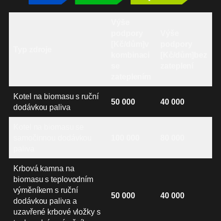
Výše
podpory
Výše
[Kč/dům]
v
podpory
Typ zdroje
kombinaci
[Kč/dům]
bez
se
zateplení
zateplením
Kotel na biomasu s ruční
50 000
40 000
dodávkou paliva
Kotel na biomasu se
samočinnou dodávkou
100 000
80 000
paliva
Krbová kamna na
biomasu s teplovodním
výměníkem s ruční
50 000
40 000
dodávkou paliva a
uzavřené krbové vložky s