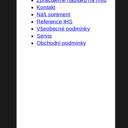
Zpracujeme nabídku na míru
Kontakt
Náš sortiment
Reference IHS
Všeobecné podmínky
Servis
Obchodní podmínky