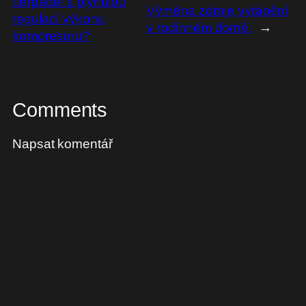
čerpadel s plynulou
Výměna zdroje vytápění
regulací výkonu
v rodinném domě.
→
kompresoru?
Comments
Napsat komentář