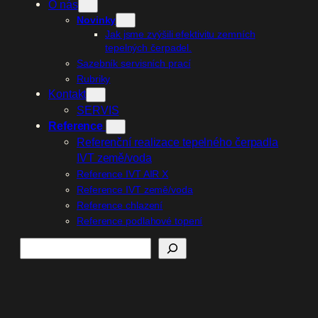
O nás
Novinky
Jak jsme zvýšili efektivitu zemních
tepelných čerpadel.
Sazebník servisních prací
Rubriky
Kontakt
SERVIS
Reference
Referenční realizace tepelného čerpadla
IVT země/voda
Reference IVT AIR X
Reference IVT země/voda
Reference chlazení
Reference podlahové topení
Hledat