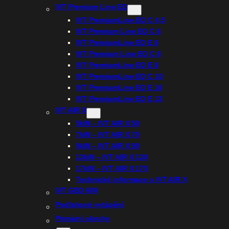
IVT Premium Line EQ
IVT PremiumLine EQ C 4,5
IVT Premium Line EQ C 6
IVT PremiumLine EQ E 6
IVT Premium Line EQ C 8
IVT PremiumLine EQ E 8
IVT PremiumLine EQ C 10
IVT PremiumLine EQ E 10
IVT PremiumLine EQ E 13
IVT AIR X
5kW – IVT AIR X 50
7kW – IVT AIR X 70
9kW – IVT AIR X 90
13kW – IVT AIR X 130
17kW – IVT AIR X 170
Technické informace o IVT AIR X
IVT GEO 600
Podlahové vytápění
Primární okruhy