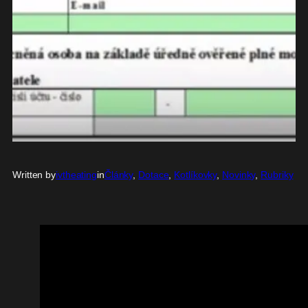
Written by
ivtheating
in
Články
, 
Dotace
, 
Kotlíkovky
, 
Novinky
, 
Rubriky