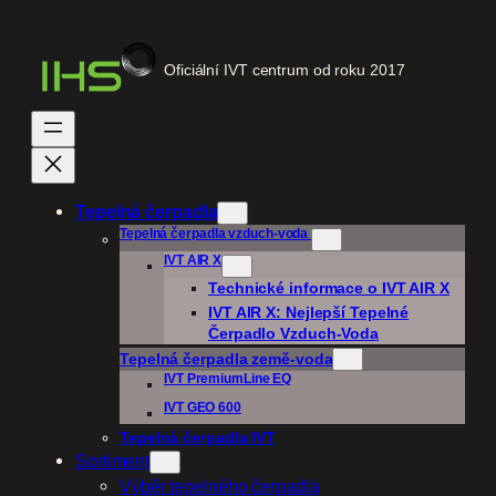
Přeskočit
na
Oficiální IVT centrum od roku 2017
obsah
Tepelná čerpadla
Tepelná čerpadla vzduch-voda
IVT AIR X
Technické informace o IVT AIR X
IVT AIR X: Nejlepší Tepelné
Čerpadlo Vzduch-Voda
Tepelná čerpadla
země-voda
IVT PremiumLine EQ
IVT GEO 600
Tepelná čerpadla IVT
Sortiment
Výběr tepelného čerpadla