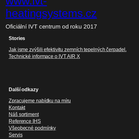
www.ivt-
heatingsystems.cz
Oficiální IVT centrum od roku 2017
Stories
Jak jsme zvýšili efektivitu zemních tepelných čerpadel.
Technické informace o IVT AIR X
Další odkazy
Zpracujeme nabídku na míru
Kontakt
Náš sortiment
Reference IHS
Všeobecné podmínky
Servis