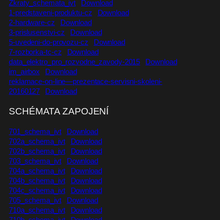
Zkraty_schemata_ivt
Download
1-predstaveni-produktu-cz
Download
2-hardware-cz
Download
3-prislusenstvi-cz
Download
5-uvedeni-do-provozu-cz
Download
7-rozborka-tc-cz
Download
data_elektro_pro_rozvodne_zavody-2015
Download
im_airbox
Download
reklamace-on-line—prezentace-servisni-skoleni-
20160127
Download
SCHÉMATA ZAPOJENÍ
701_schema_ivt
Download
702a_schema_ivt
Download
702b_schema_ivt
Download
703_schema_ivt
Download
704a_schema_ivt
Download
704b_schema_ivt
Download
704c_schema_ivt
Download
705_schema_ivt
Download
710a_schema_ivt
Download
710b_schema_ivt
Download