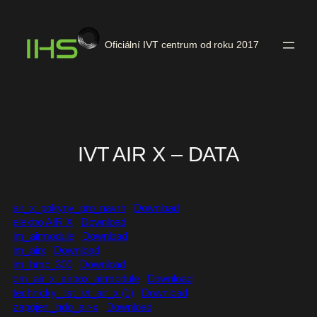
Přeskočit
na
Oficiální IVT centrum od roku 2017
obsah
IVT AIR X – DATA
air_x_pokyny_pro_navrh
Download
elektro AIR X
Download
im_airmodule
Download
im_airx
Download
im_hmc_300
Download
om_air_x_airbox_airmodule
Download
technicky_list_ivt_air_x (1)
Download
zapojeni_hdo_air-x
Download